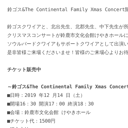
鈴ゴス&The Continental Family Xmas Conce
鈴ゴスクワイアと、北出先生、北郡先生、中下先生が所属するTh
クリスマスコンサートが鈴鹿市文化会館けやきホールに
ソウルバードクワイアもサポートクワイアとして出演い
是非皆様ご来場くださいませ！皆様のご来場心よりお待
チケット販売中
～鈴ゴス&The Continental Family Xmas Conce
■日時：2019 年12 月14 日（土）

■開場16：30 開演17：00 終演18：30

■会場：鈴鹿市文化会館 けやきホール

■チケット代：1500円
