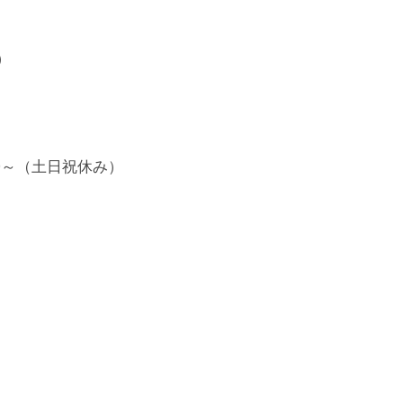
自動対応システム TEL：0570-02-9999（24時間受付） 

～（土日祝休み）
