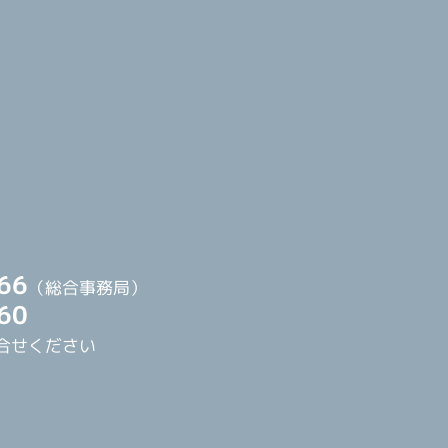
66
（総合事務局）
60
合せください