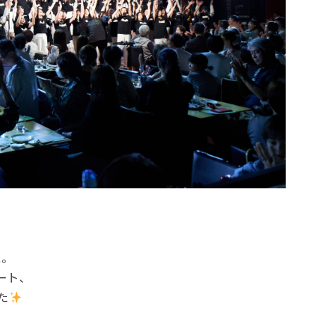
た。
ート、
た