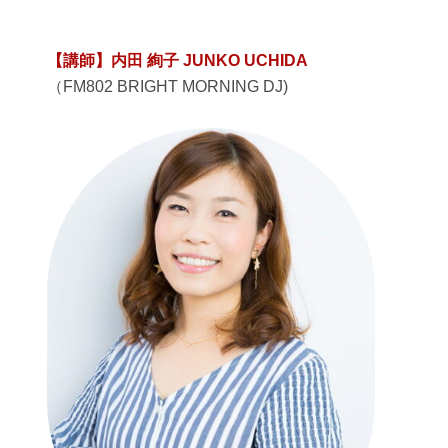
【講師】内田 絢子 JUNKO UCHIDA
（FM802 BRIGHT MORNING DJ)